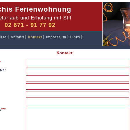
his Ferienwohnung
lurlaub und Erholung mit Stil
02 671 - 91 77 92
eise
Anfahrt
Kontakt
Impressum
Links
Kontakt:
*
Nr.:
***
: