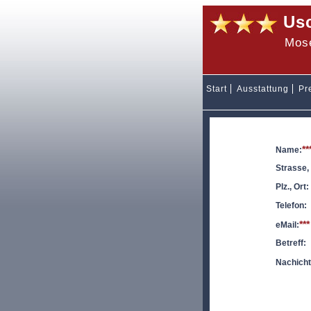
Usc
Mose
Start
Ausstattung
Pr
**
Name:
Strasse, 
Plz., Ort:
Telefon:
***
eMail:
Betreff:
Nachicht